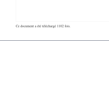
Ce document a été téléchargé 1102 fois.
18 966 185 visites - 293