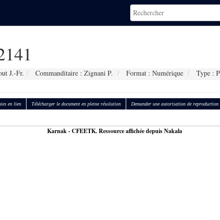
2141
ut J.-Fr.
Commanditaire : Zignani P.
Format : Numérique
Type : P
ies en lien
Télécharger le document en pleine résolution
Demander une autorisation de reproduction