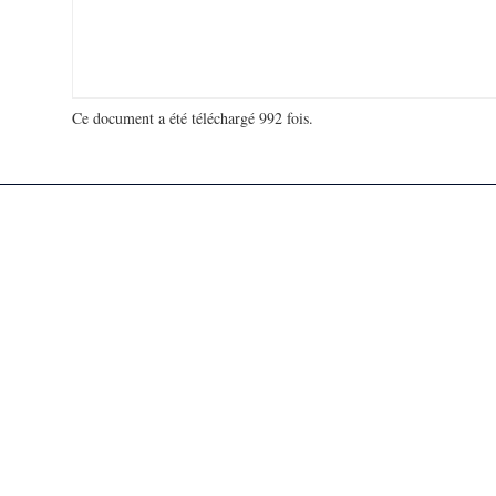
Ce document a été téléchargé 992 fois.
18 965 458 visites - 286