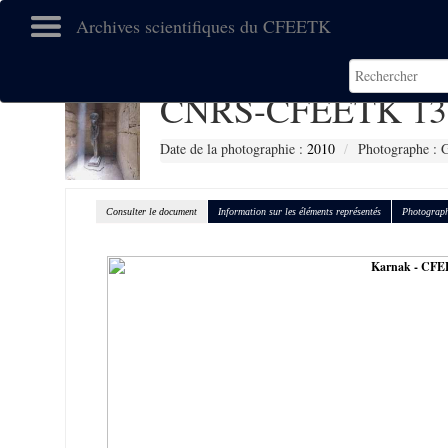
Archives scientifiques du CFEETK
CNRS-CFEETK 13
Date de la photographie :
2010
Photographe : G
Consulter le document
Information sur les éléments représentés
Photograph