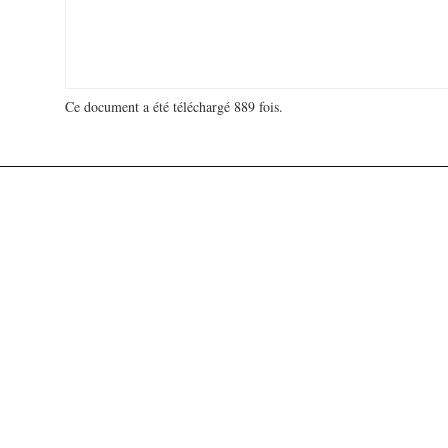
Ce document a été téléchargé 889 fois.
18 966 840 visites - 300