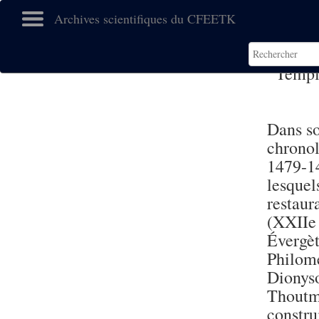
Archives scientifiques du CFEETK
Templ
Dans so
chronol
1479-14
lesquel
restau
(XXIIe 
Évergè
Philomé
Dionys
Thoutm
constr