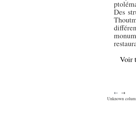
ptoléma
Des str
Thoutm
différe
monume
restaur
Voir 
←
→
Unknown colum