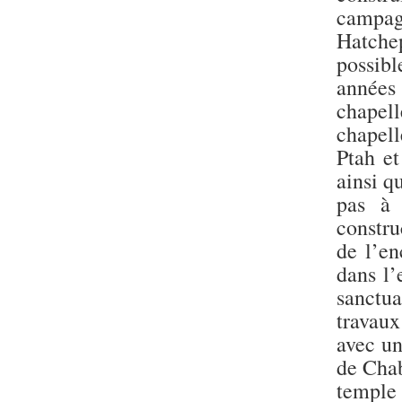
campag
Hatche
possibl
années 
chapell
chapell
Ptah et
ainsi q
pas à 
constru
de l’en
dans l’
sanctua
travaux
avec un
de Chab
templ