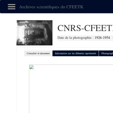
Archives scientifiques du CFEETK
CNRS-CFEET
Date de la photographie :
1926-1954
Consulter le document
Information sur les éléments représentés
Photograph