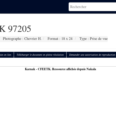
K 97205
Photographe : Chevrier H.
Format : 18 x 24
Type : Prise de vue
ies en lien
Télécharger le document en pleine résolution
Demander une autorisation de reproduction