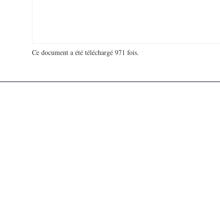
Ce document a été téléchargé 971 fois.
18 965 095 visites - 282