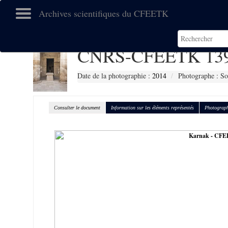
Archives scientifiques du CFEETK
CNRS-CFEETK 13
Date de la photographie :
2014
Photographe : So
Consulter le document
Information sur les éléments représentés
Photograph