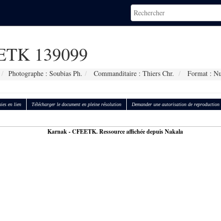
TK 139099
Photographe : Soubias Ph.
Commanditaire : Thiers Chr.
Format : N
ies en lien
Télécharger le document en pleine résolution
Demander une autorisation de reproduction