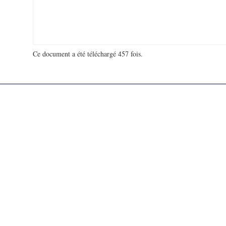
Ce document a été téléchargé 457 fois.
18 952 100 visites - 152