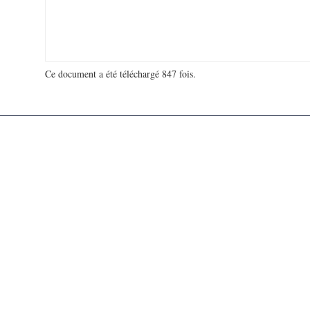
Ce document a été téléchargé 847 fois.
18 979 581 visites - 111