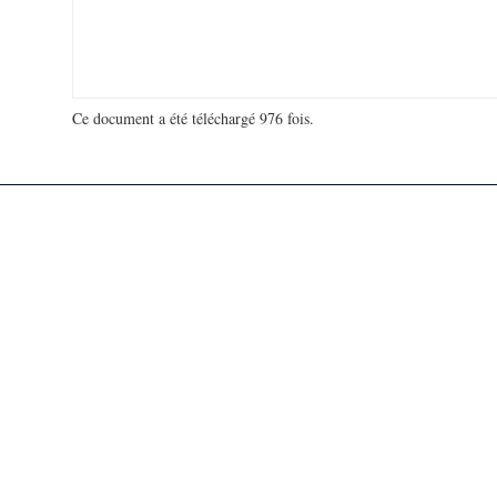
Ce document a été téléchargé 976 fois.
18 975 395 visites - 69