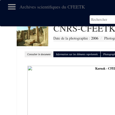
Archives scientifiques du CFEETK
CNRS-CFEETK 
Date de la photographie :
2006
Photog
Consulter le document
Information sur les éléments représentés
Photograph