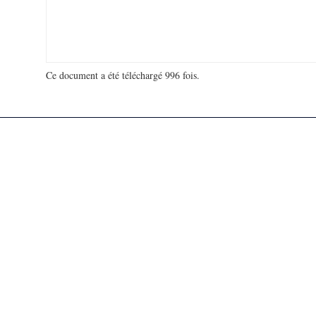
Ce document a été téléchargé 996 fois.
18 992 334 visites - 60