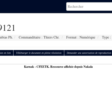
9121
ubias Ph.
Commanditaire : Thiers Chr.
Format : Numérique
Type : 
ies en lien
Télécharger le document en pleine résolution
Demander une autorisation de reproduction