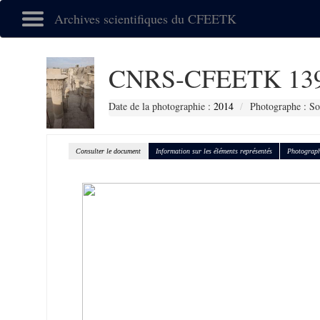
Archives scientifiques du CFEETK
CNRS-CFEETK 13
Date de la photographie :
2014
Photographe : So
Consulter le document
Information sur les éléments représentés
Photograph