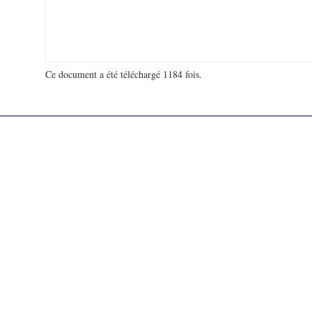
Ce document a été téléchargé 1184 fois.
18 981 170 visites - 127