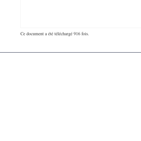
Ce document a été téléchargé 916 fois.
18 953 678 visites - 167