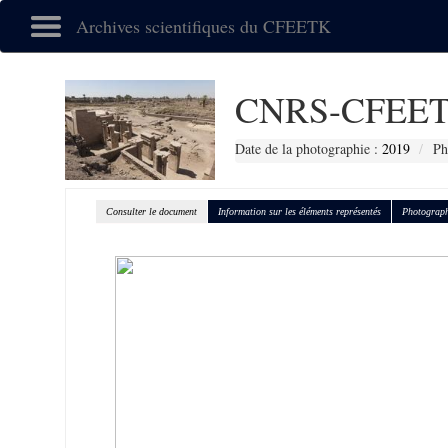
Archives scientifiques du CFEETK
CNRS-CFEET
Date de la photographie :
2019
Ph
Consulter le document
Information sur les éléments représentés
Photograph