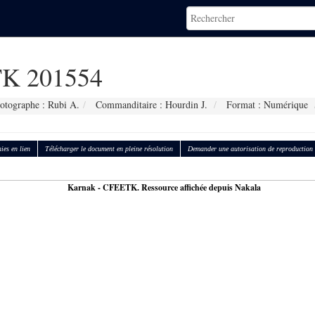
K 201554
otographe : Rubi A.
Commanditaire : Hourdin J.
Format : Numérique
ies en lien
Télécharger le document en pleine résolution
Demander une autorisation de reproduction