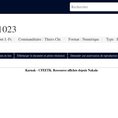
1023
ut J.-Fr.
Commanditaire : Thiers Chr.
Format : Numérique
Type : P
ies en lien
Télécharger le document en pleine résolution
Demander une autorisation de reproduction