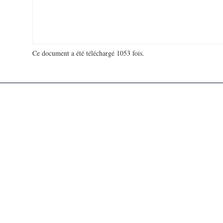
Ce document a été téléchargé 1053 fois.
18 995 956 visites - 97