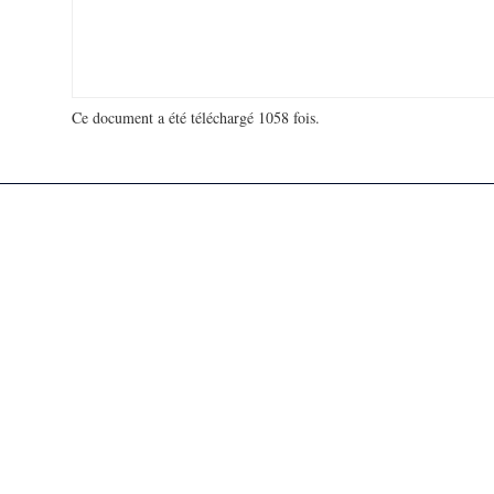
Ce document a été téléchargé 1058 fois.
18 953 773 visites - 168