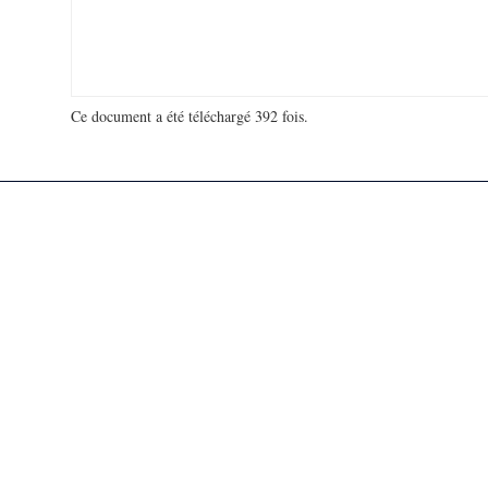
Ce document a été téléchargé 392 fois.
18 963 326 visites - 265