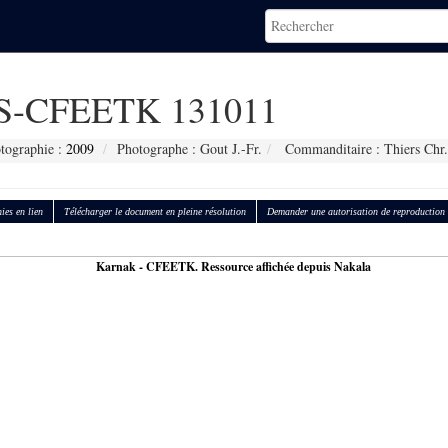
-CFEETK 131011
otographie :
2009
Photographe : Gout J.-Fr.
Commanditaire : Thiers Chr.
ies en lien
Télécharger le document en pleine résolution
Demander une autorisation de reproduction