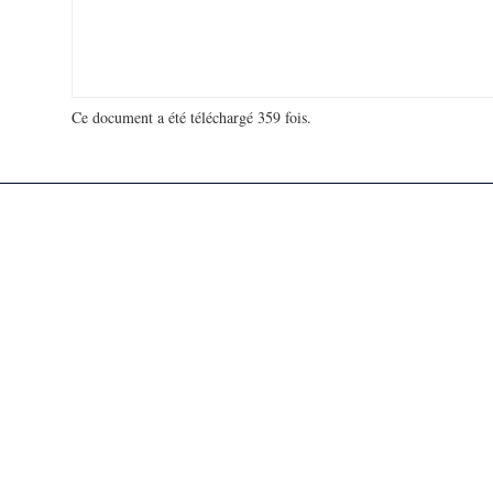
Ce document a été téléchargé 359 fois.
18 922 244 visites - 38