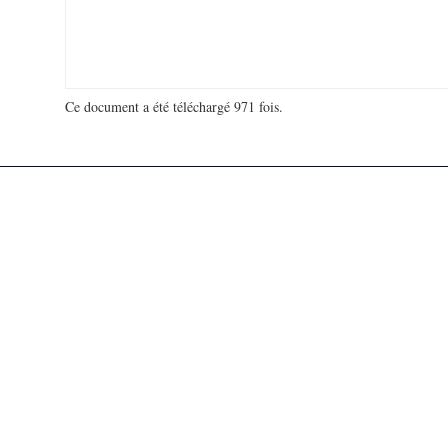
Ce document a été téléchargé 971 fois.
18 929 759 visites - 113