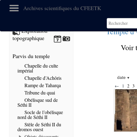
Archives scientifiques du CFEETK
Temple d
Exploration
topographique
Voir 
Parvis du temple
Chapelle du culte
impérial
Chapelle d’Achôris
date
Rampe de Taharqa
←
1
2
3
Tribune du quai
Obélisque sud de
Séthi II
Socle de l’obélisque
nord de Séthi II
Stèle de Séthi II du
dromos ouest
Objets découverts