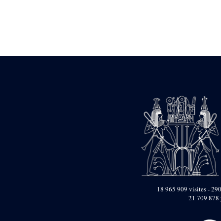
Statue d’un roi
agenouillé présentant
une table d’offrandes de
Séthi II
Statue porte-
enseigne de Séthi II
Statue porte-
enseigne de Séthi II
Stèle de la campagne
nubienne de
Psammétique II
Objets découverts
Zone des Pylônes
Centraux
e
III
pylône
« Porte » de Ramsès
IX
e
IV
pylône
18 965 909 visites - 290
e
Cour nord du IV
21 709 878 
pylône
e
Cour sud du IV