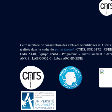
pylône
e
Cour axiale du V
pylône, avant-porte du
e
VI
pylône
e
VI
pylône
e
Cour axiale du VI
pylône
e
Cour nord du VI
pylône
Cette interface de consultation des archives scientifiques du Cfeetk 
e
Cour sud du VI
réalisée dans le cadre du
projet
Karnak
(CNRS, USR 3172 - CFEE
pylône
UMR 5140, Équipe ENiM - Programme « Investissement d’Aven
Objets découverts
ANR-11-LABX-0032-01 Labex ARCHIMEDE)
Zone Centrale du Temple
Chapelle de
Kamoutef
Chapelle de Philippe
Arrhidée
Portique du
sanctuaire de la barque
« Palais de Maât »