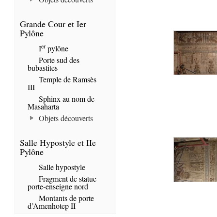
Grande Cour et Ier
Pylône
er
I
pylône
Porte sud des
bubastites
Temple de Ramsès
III
Sphinx au nom de
Masaharta
Objets découverts
Salle Hypostyle et IIe
Pylône
Salle hypostyle
Fragment de statue
porte-enseigne nord
Montants de porte
d’Amenhotep II