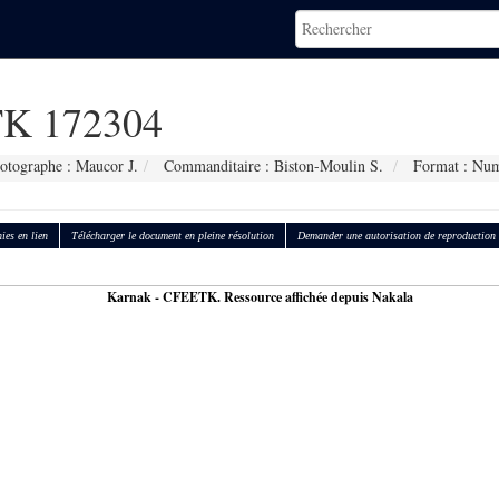
K 172304
otographe : Maucor J.
Commanditaire : Biston-Moulin S.
Format : Num
ies en lien
Télécharger le document en pleine résolution
Demander une autorisation de reproduction