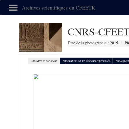
Archives scientifiques du CFEETK
CNRS-CFEET
Date de la photographie :
2015
Ph
Consulter le document
Information sur les éléments représentés
Photograph