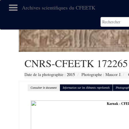
Archives scientifiques du CFEETK
CNRS-CFEETK 172265
Date de la photographie :
2015
Photographe : Maucor J.
C
Consulter le document
Information sur les éléments représentés
Photograph