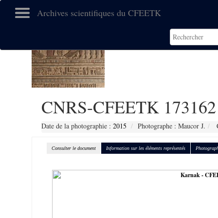
Archives scientifiques du CFEETK
CNRS-CFEETK 173162
Date de la photographie :
2015
Photographe : Maucor J.
C
Consulter le document
Information sur les éléments représentés
Photograph