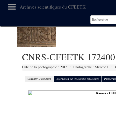
Archives scientifiques du CFEETK
CNRS-CFEETK 172400
Date de la photographie :
2015
Photographe : Maucor J.
C
Consulter le document
Information sur les éléments représentés
Photograph