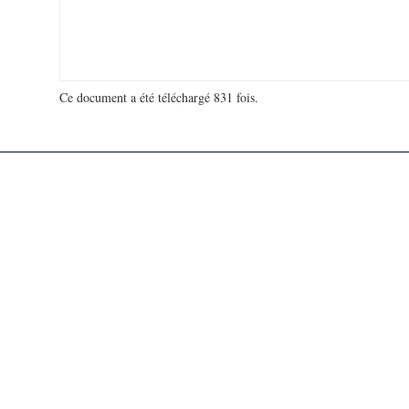
Ce document a été téléchargé 831 fois.
18 970 458 visites - 200