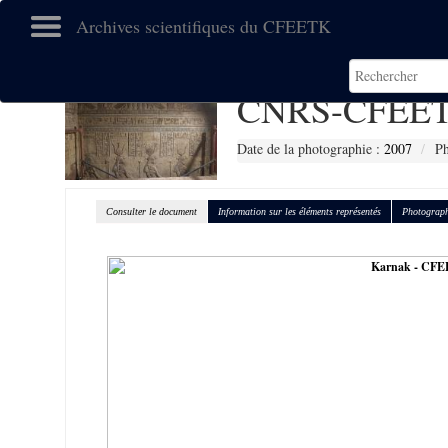
Archives scientifiques du CFEETK
CNRS-CFEET
Date de la photographie :
2007
P
Consulter le document
Information sur les éléments représentés
Photograph