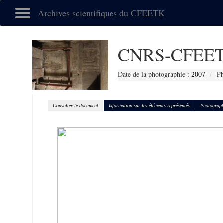
Archives scientifiques du CFEETK
CNRS-CFEET
Date de la photographie :
2007
P
Consulter le document
Information sur les éléments représentés
Photograph