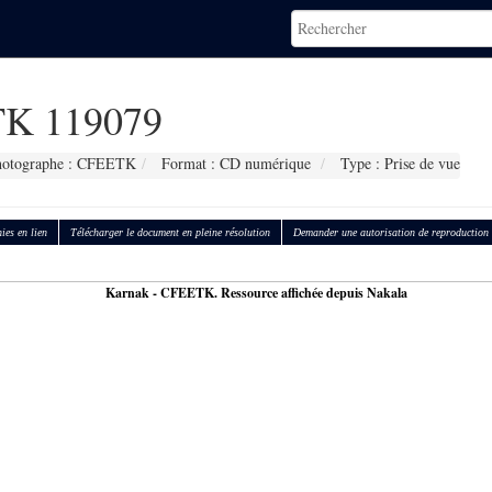
K 119079
hotographe : CFEETK
Format : CD numérique
Type : Prise de vue
ies en lien
Télécharger le document en pleine résolution
Demander une autorisation de reproduction