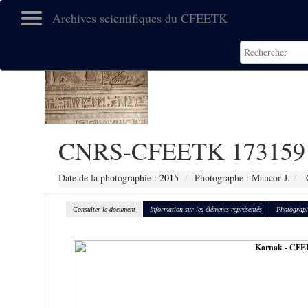
Archives scientifiques du CFEETK
CNRS-CFEETK 173159
Date de la photographie :
2015
Photographe : Maucor J.
C
Consulter le document
Information sur les éléments représentés
Photograph