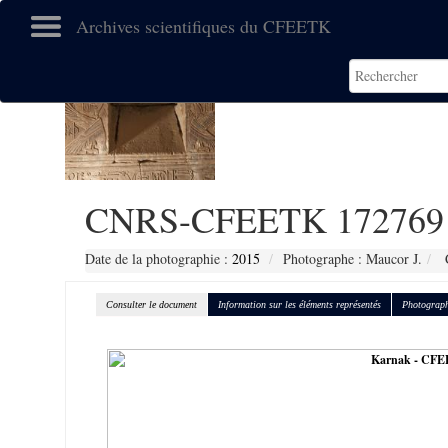
Archives scientifiques du CFEETK
CNRS-CFEETK 172769
Date de la photographie :
2015
Photographe : Maucor J.
C
Consulter le document
Information sur les éléments représentés
Photograph