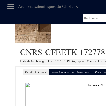
Archives scientifiques du CFEETK
CNRS-CFEETK 172778
Date de la photographie :
2015
Photographe : Maucor J.
C
Consulter le document
Information sur les éléments représentés
Photograph