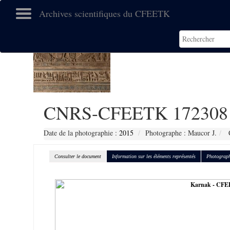
Archives scientifiques du CFEETK
CNRS-CFEETK 172308
Date de la photographie :
2015
Photographe : Maucor J.
C
Consulter le document
Information sur les éléments représentés
Photograph