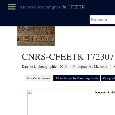
Archives scientifiques du CFEETK
CNRS-CFEETK 172307
Date de la photographie :
2015
Photographe : Maucor J.
C
Consulter le document
Information sur les éléments représentés
Photograph