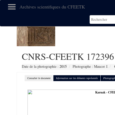
Archives scientifiques du CFEETK
CNRS-CFEETK 172396
Date de la photographie :
2015
Photographe : Maucor J.
C
Consulter le document
Information sur les éléments représentés
Photograph