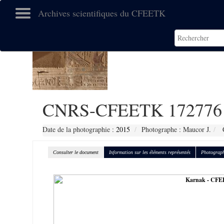
Archives scientifiques du CFEETK
CNRS-CFEETK 172776
Date de la photographie :
2015
Photographe : Maucor J.
C
Consulter le document
Information sur les éléments représentés
Photograph