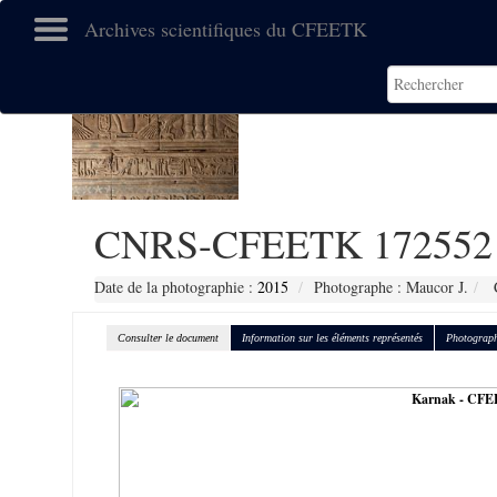
Archives scientifiques du CFEETK
CNRS-CFEETK 172552
Date de la photographie :
2015
Photographe : Maucor J.
C
Consulter le document
Information sur les éléments représentés
Photograph