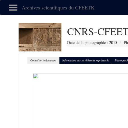
Archives scientifiques du CFEETK
CNRS-CFEET
Date de la photographie :
2015
Ph
Consulter le document
Information sur les éléments représentés
Photograph