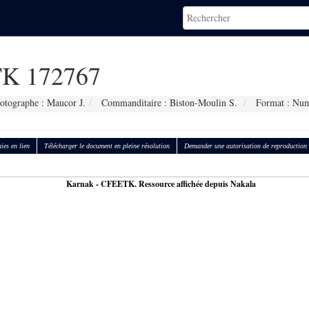
K 172767
otographe : Maucor J.
Commanditaire : Biston-Moulin S.
Format : Num
ies en lien
Télécharger le document en pleine résolution
Demander une autorisation de reproduction