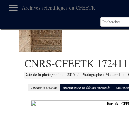
Archives scientifiques du CFEETK
CNRS-CFEETK 172411
Date de la photographie :
2015
Photographe : Maucor J.
C
Consulter le document
Information sur les éléments représentés
Photograph