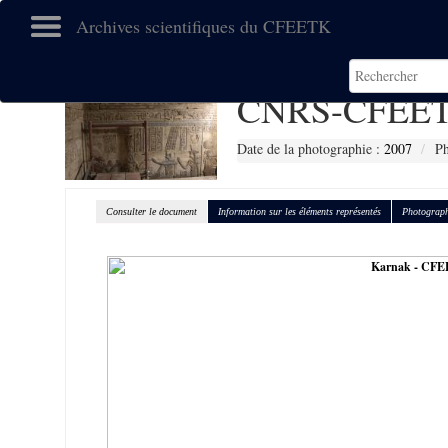
Archives scientifiques du CFEETK
CNRS-CFEET
Date de la photographie :
2007
P
Consulter le document
Information sur les éléments représentés
Photograph