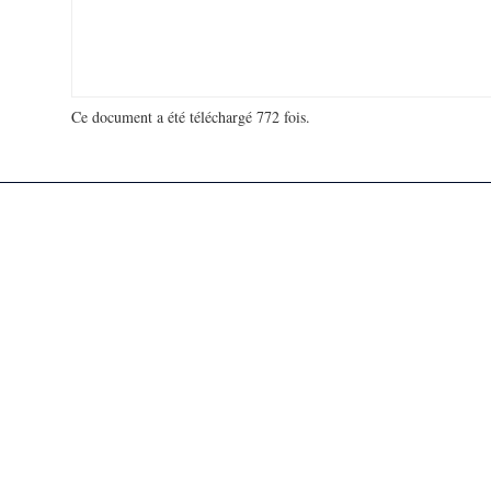
Ce document a été téléchargé 772 fois.
18 947 737 visites - 108