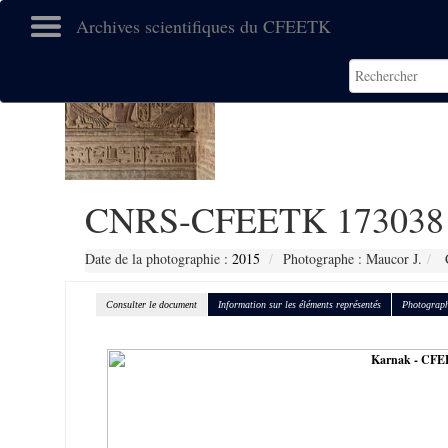
Archives scientifiques du CFEETK
CNRS-CFEETK 173038
Date de la photographie :
2015
Photographe : Maucor J.
C
Consulter le document
Information sur les éléments représentés
Photograph