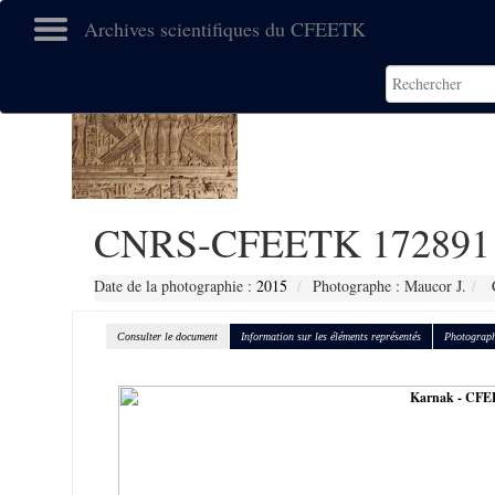
Archives scientifiques du CFEETK
CNRS-CFEETK 172891
Date de la photographie :
2015
Photographe : Maucor J.
C
Consulter le document
Information sur les éléments représentés
Photograph