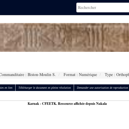
ommanditaire : Biston-Moulin S.
Format : Numérique
Type : Orthop
ies en lien
Télécharger le document en pleine résolution
Demander une autorisation de reproduction