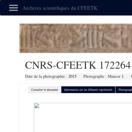
Archives scientifiques du CFEETK
CNRS-CFEETK 172264
Date de la photographie :
2015
Photographe : Maucor J.
C
Consulter le document
Information sur les éléments représentés
Photograph