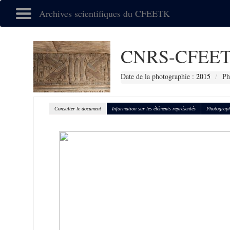
Archives scientifiques du CFEETK
CNRS-CFEET
Date de la photographie :
2015
Ph
Consulter le document
Information sur les éléments représentés
Photograph