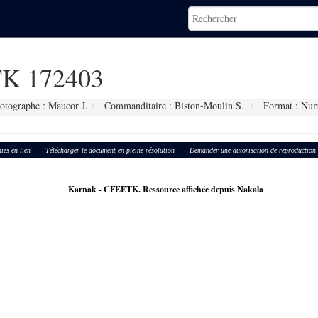
K 172403
otographe : Maucor J.
Commanditaire : Biston-Moulin S.
Format : Num
ies en lien
Télécharger le document en pleine résolution
Demander une autorisation de reproduction