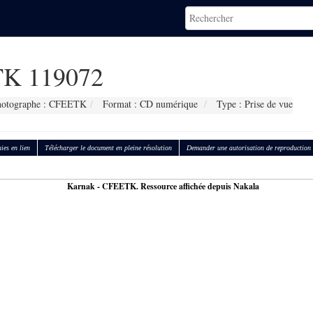
K 119072
hotographe : CFEETK
Format : CD numérique
Type : Prise de vue
ies en lien
Télécharger le document en pleine résolution
Demander une autorisation de reproduction