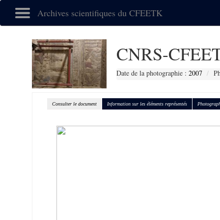
Archives scientifiques du CFEETK
CNRS-CFEET
Date de la photographie :
2007
P
Consulter le document
Information sur les éléments représentés
Photograph