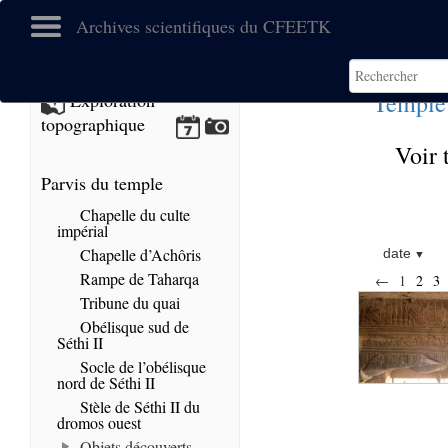
Archives scientifiques du CFEETK
Temple
Exploration
topographique
Voir 
Parvis du temple
Chapelle du culte
impérial
Chapelle d’Achôris
date
Rampe de Taharqa
←
1
2
3
Tribune du quai
Obélisque sud de
Séthi II
Socle de l’obélisque
nord de Séthi II
Stèle de Séthi II du
dromos ouest
Objets découverts