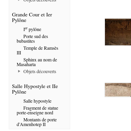
Grande Cour et Ier
Pylône
er
I
pylône
Porte sud des
bubastites
Temple de Ramsès
III
Sphinx au nom de
Masaharta
Objets découverts
Salle Hypostyle et IIe
Pylône
Salle hypostyle
Fragment de statue
porte-enseigne nord
Montants de porte
d’Amenhotep II