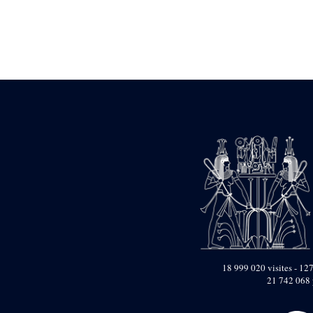
Statue d’un roi
agenouillé présentant
une table d’offrandes de
Séthi II
Statue porte-
enseigne de Séthi II
Statue porte-
enseigne de Séthi II
Stèle de la campagne
nubienne de
Psammétique II
Objets découverts
Zone des Pylônes
Centraux
e
III
pylône
« Porte » de Ramsès
IX
e
IV
pylône
18 999 020 visites - 127
e
Cour nord du IV
21 742 068 
pylône
e
Cour sud du IV