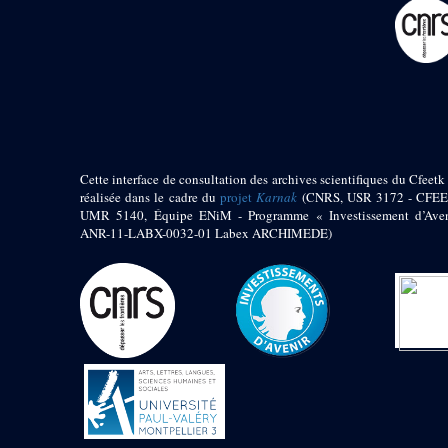
pylône
e
Cour axiale du V
pylône, avant-porte du
e
VI
pylône
e
VI
pylône
e
Cour axiale du VI
pylône
e
Cour nord du VI
pylône
Cette interface de consultation des archives scientifiques du Cfeetk 
e
Cour sud du VI
réalisée dans le cadre du
projet
Karnak
(CNRS, USR 3172 - CFEE
pylône
UMR 5140, Équipe ENiM - Programme « Investissement d’Aven
Objets découverts
ANR-11-LABX-0032-01 Labex ARCHIMEDE)
Zone Centrale du Temple
Chapelle de
Kamoutef
Chapelle de Philippe
Arrhidée
Portique du
sanctuaire de la barque
« Palais de Maât »