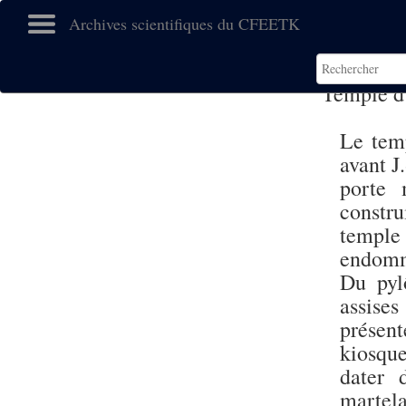
Archives scientifiques du CFEETK
Temple 
Le temp
avant J.
porte 
constr
temple
endomm
Du pyl
assise
présen
kiosqu
dater
martela