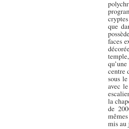
polychr
progra
crypte
que dan
possède
faces e
décorée
temple
qu’une
centre 
sous l
avec l
escalie
la chap
de 200
mêmes t
mis au 