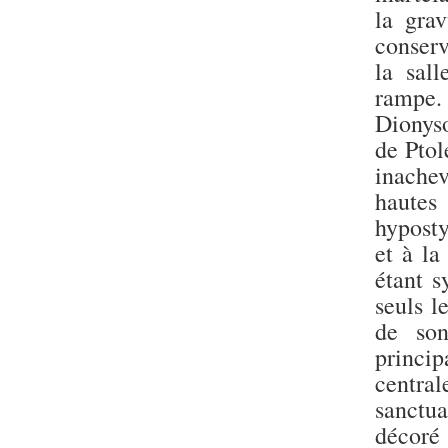
la gra
conserv
la sal
rampe.
Dionyso
de Ptol
inachev
hautes
hyposty
et à la
étant s
seuls l
de son
princi
central
sanctua
décoré