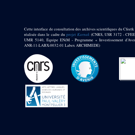
Zone des Chapelle
Adossées de l'Est
Sanctuaire oriental
Cette interface de consultation des archives scientifiques du Cfeetk 
de Thoutmosis III
réalisée dans le cadre du
projet
Karnak
(CNRS, USR 3172 - CFEE
Chapelle au nord de
UMR 5140, Équipe ENiM - Programme « Investissement d’Aven
l’obélisque
ANR-11-LABX-0032-01 Labex ARCHIMEDE)
Chapelle au sud de
l’obélisque
Allée processionnelle
Sud-Nord
Décret oraculaire
d’Amon en faveur de
Maâtkarê B
e
Cour du VII
pylône
- « Cour de la cachette »
e
VII
pylône
e
Cour du X
pylône
Edifice
d’Amenhotep II