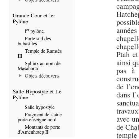
campag
Hatche
Grande Cour et Ier
possibl
Pylône
années 
er
I
pylône
chapell
Porte sud des
bubastites
chapell
Temple de Ramsès
Ptah et
III
ainsi q
Sphinx au nom de
Masaharta
pas à 
Objets découverts
constru
de l’en
Salle Hypostyle et IIe
dans l’
Pylône
sanctua
Salle hypostyle
travaux
Fragment de statue
avec un
porte-enseigne nord
de Chab
Montants de porte
d’Amenhotep II
templ