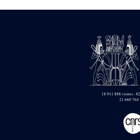
Mur extérieur de
Thoutmosis III
Magasin nord 2
(MN2)
Mur extérieur de
Thoutmosis III
Zone Solaire de l'Est
Colonnade orientale
de Taharqa
Temple de l’est de
Ramsès II
18 911 888 visites - 82
Zone Osirienne de l'Est
21 660 764 
Chapelle
anépigraphe avec
claustrum
Chapelle d’Osiris
Heqa-djet
Objets découverts