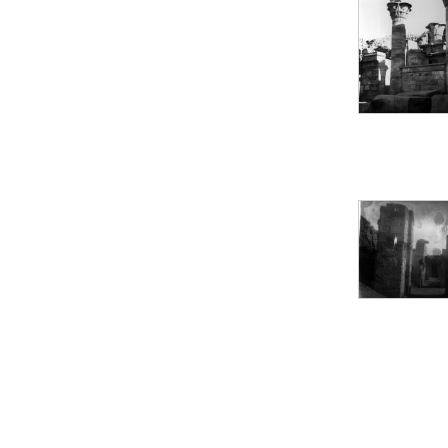
Objets découverts
Zone de l'Akhmenou
Salle des fêtes «
Heret-ib »
Autel de la salle
solaire
Base de statue
Base de statue de
Thoutmosis III
Base et pieds d’un
groupe statuaire
Fragment inférieur
de statue de Thoutmosis
III présentant un autel à
libation
Statue agenouillée
Table d’offrandes de
Thoutmosis III
Objets découverts