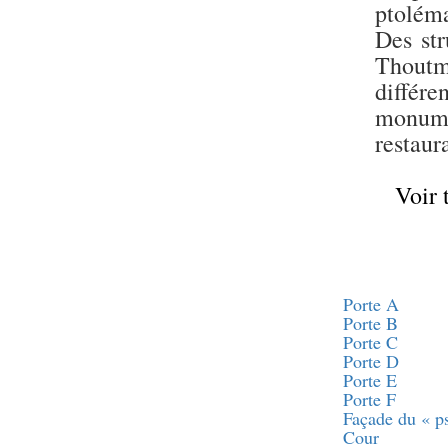
Statue d’un roi
ptoléma
agenouillé présentant
une table d’offrandes de
Des str
Séthi II
Thoutm
Statue porte-
différe
enseigne de Séthi II
monume
Statue porte-
enseigne de Séthi II
restaur
Stèle de la campagne
nubienne de
Psammétique II
Voir 
Objets découverts
Zone des Pylônes
Centraux
Porte A
e
III
pylône
Porte B
« Porte » de Ramsès
Porte C
IX
Porte D
e
IV
pylône
Porte E
e
Cour nord du IV
Porte F
pylône
Façade du « p
e
Cour
Cour sud du IV