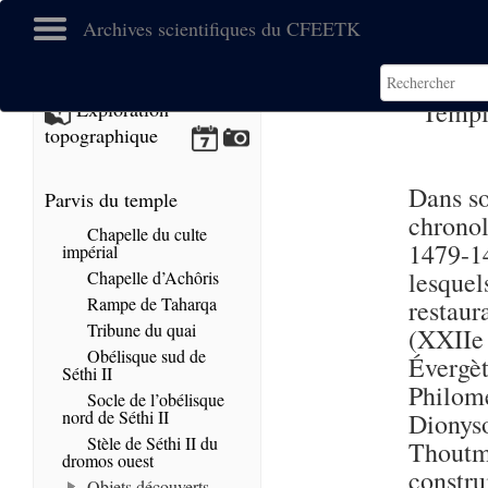
Archives scientifiques du CFEETK
Templ
Exploration
topographique
Dans so
Parvis du temple
chronol
Chapelle du culte
1479-14
impérial
lesquel
Chapelle d’Achôris
Rampe de Taharqa
restau
Tribune du quai
(XXIIe 
Obélisque sud de
Évergè
Séthi II
Philomé
Socle de l’obélisque
nord de Séthi II
Dionys
Stèle de Séthi II du
Thoutm
dromos ouest
constr
Objets découverts