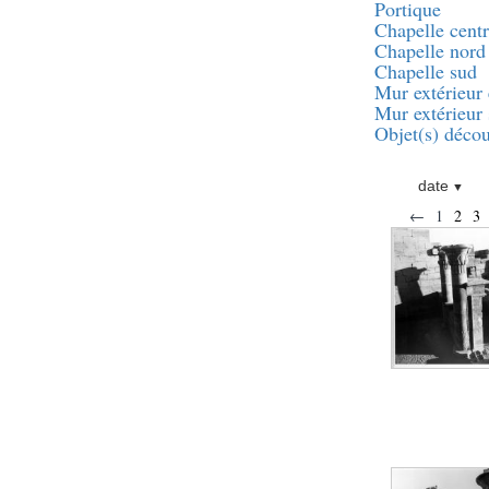
pylône
Portique
Chapelle centr
e
Cour axiale du V
Chapelle nord
pylône, avant-porte du
e
VI
pylône
Chapelle sud
Mur extérieur 
e
VI
pylône
Mur extérieur
e
Cour axiale du VI
Objet(s) décou
pylône
e
Cour nord du VI
pylône
date
e
Cour sud du VI
←
1
2
3
pylône
Objets découverts
Zone Centrale du Temple
Chapelle de
Kamoutef
Chapelle de Philippe
Arrhidée
Portique du
sanctuaire de la barque
« Palais de Maât »