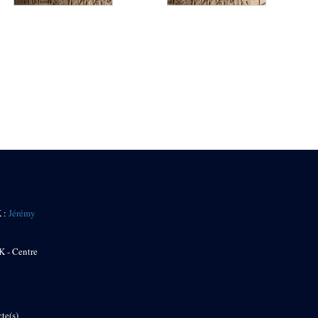
K :
Jérémy
K - Centre
te(s)