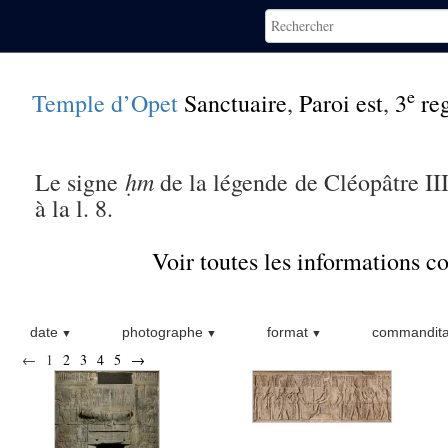
e
Temple d’Opet
Sanctuaire
,
Paroi est
,
3
reg
ḥm
Le signe
de la légende de Cléopâtre III
à la l. 8.
Voir toutes les informations 
date
photographe
format
commandita
←
1
2
3
4
5
→