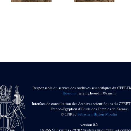
Responsable du service des Archives scientifiques du CFEET
Hourdin
: jeremy.hourdin@cnrs.fr
Interface de consultation des Archives scientifiques du CFEET
Franco-Égyptien d’Étude des Temples de Karnak
© CNRS /
Sébastien Biston-Moulin
version 0.2
18 966 517 visites - 29702 visite(s) aujourd'hui - 4 connec