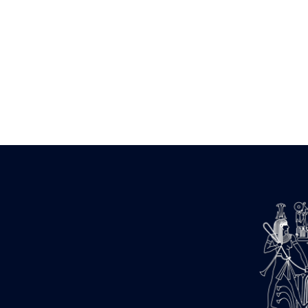
Zone des Pylônes Centraux
e
III
pylône
« Porte » de Ramsès IX
e
IV
pylône
e
Cour nord du IV
pylône
e
Cour sud du IV
pylône
e
Cour axiale du V
pylône, avant-
e
porte du VI
pylône
e
VI
pylône
e
Cour axiale du VI
pylône
e
Cour nord du VI
pylône
e
Cour sud du VI
pylône
Objets découverts
Zone Centrale du Temple
Chapelle de Kamoutef
Chapelle de Philippe Arrhidée
Portique du sanctuaire de la